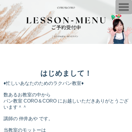
T
o
g
g
l
e
n
a
v
i
g
a
t
i
o
n
はじめまして！
♦忙しいあなたのためのラクパン教室♦
数あるお教室の中から
パン教室 CORO＆CORO にお越しいただきありがとうござ
います＾＾
講師の 仲井あや です。
当教室のモットーは